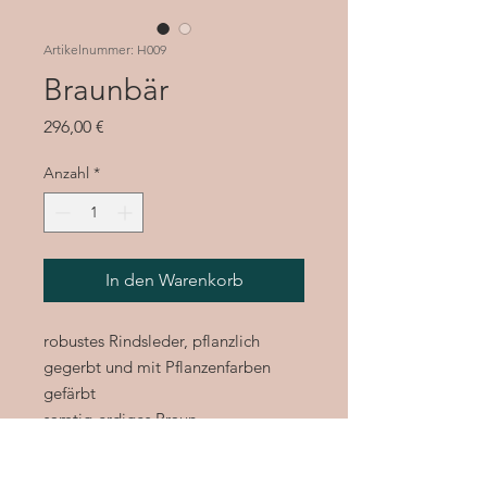
Artikelnummer: H009
Braunbär
Preis
296,00 €
Anzahl
*
In den Warenkorb
robustes Rindsleder, pflanzlich
gegerbt und mit Pflanzenfarben
gefärbt
samtig-erdiges Braun
eingesetztes Leder in Schlangen-
Optik