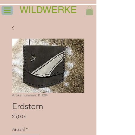
WILDWERKE
Artikelnummer: KT004
Erdstern
Preis
25,00 €
Anzahl
*