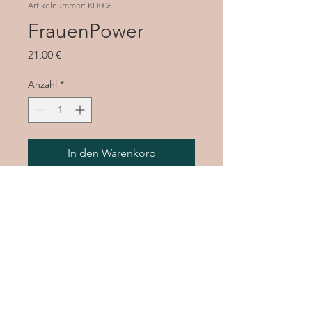
Artikelnummer: KD006
FrauenPower
Preis
21,00 €
Anzahl
*
In den Warenkorb
dunkelbraune Schnur
rote ( Jaspis ), orange ( Karneol )
und rosa ( Rosenquarz )
Halbedelsteine
Länge ca. 58cm ( liegt auf Dekollete
´)