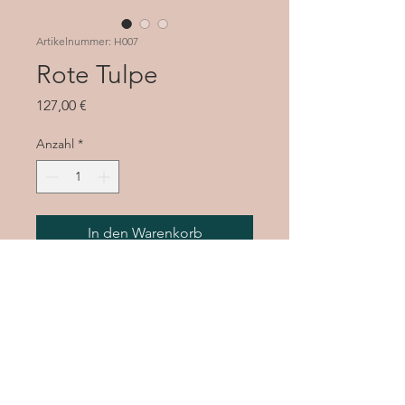
Artikelnummer: H007
Rote Tulpe
Preis
127,00 €
Anzahl
*
In den Warenkorb
klein und fein, festes rotes
Rindsleder mit aufgesetzter
"Schmuck-Falte"
zwei Fächer
Magnet-Verschluss
Riemen verstellbar