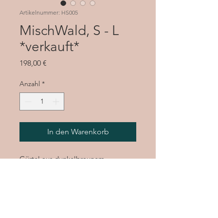
Artikelnummer: HS005
MischWald, S - L
*verkauft*
Preis
198,00 €
Anzahl
*
In den Warenkorb
Gürtel aus dunkelbraunem
Rindsleder
mehrschichtige Lagen aus braunem
Ziegenleder
Einsatz aus Springbock - Fell
abnehmbare Tasche ( auch als