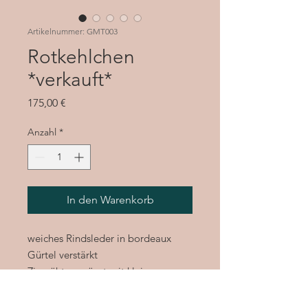
Artikelnummer: GMT003
Rotkehlchen
*verkauft*
Preis
175,00 €
Anzahl
*
In den Warenkorb
weiches Rindsleder in bordeaux
Gürtel verstärkt
Ziernähte ergänzt mit kleinen
Halbedelsteinen ( Sandstone )
wunderschöne Hölzer im Deckel