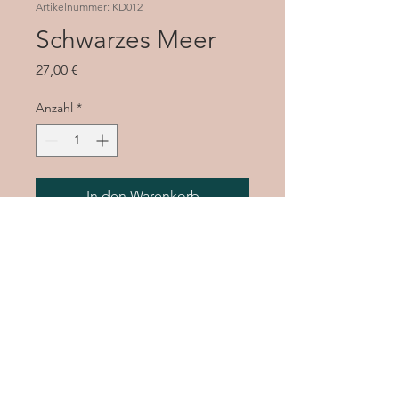
Artikelnummer: KD012
Schwarzes Meer
Preis
27,00 €
Anzahl
*
In den Warenkorb
schwarze Schnur
schwarze und türkise ( gefärbt ) Lava
- Perlen
Länge ca. 58cm ( liegt auf Dekollete
´)