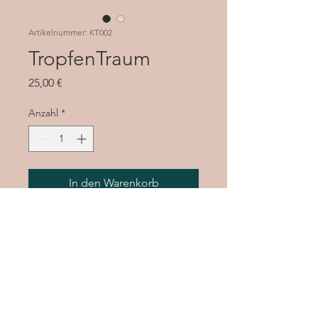
Artikelnummer: KT002
TropfenTraum
Preis
25,00 €
Anzahl
*
In den Warenkorb
dunkelgrünes Rindsleder mit
Aufsätzen aus olivgrünem und
türkisem Leder
Druckknopf
Bänder zum Umhängen als
Brustbeutel oder Gürteltasche